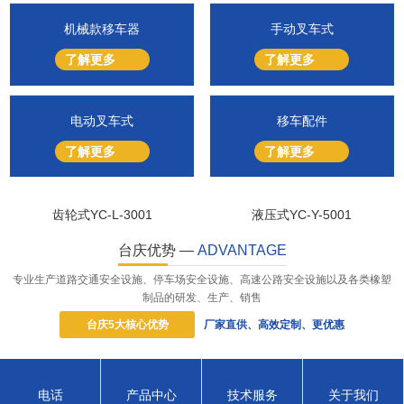
机械款移车器
手动叉车式
了解更多
了解更多
电动叉车式
移车配件
了解更多
了解更多
齿轮式YC-L-3001
液压式YC-Y-5001
台庆优势 —
ADVANTAGE
专业生产道路交通安全设施、停车场安全设施、高速公路安全设施以及各类橡塑
制品的研发、生产、销售
台庆5大核心优势
厂家直供、高效定制、更优惠
高端品质打造 始终坚持以创新提升品质
电话
产品中心
技术服务
关于我们
01